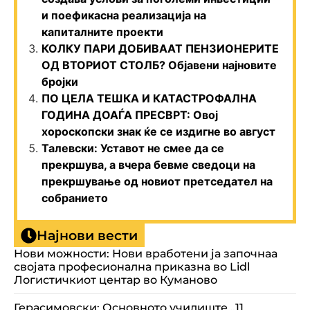
и поефикасна реализација на
капиталните проекти
КОЛКУ ПАРИ ДОБИВААТ ПЕНЗИОНЕРИТЕ
ОД ВТОРИОТ СТОЛБ? Објавени најновите
бројки
ПО ЦЕЛА ТЕШКА И КАТАСТРОФАЛНА
ГОДИНА ДОАЃА ПРЕСВРТ: Овој
хороскопски знак ќе се издигне во август
Талевски: Уставот не смее да се
прекршува, а вчера бевме сведоци на
прекршување од новиот претседател на
собранието
Најнови вести
Нови можности: Нови вработени ја започнаа
својата професионална приказна во Lidl
Логистичкиот центар во Куманово
Герасимовски: Основното училиште „11