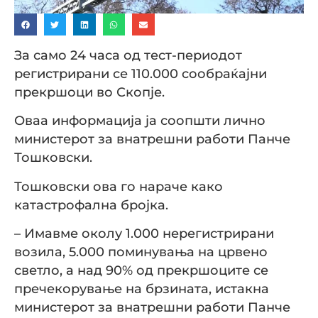
За само 24 часа од тест-периодот
регистрирани се 110.000 сообраќајни
прекршоци во Скопје.
Оваа информација ја соопшти лично
министерот за внатрешни работи Панче
Тошковски.
Тошковски ова го нараче како
катастрофална бројка.
– Имавме околу 1.000 нерегистрирани
возила, 5.000 поминувања на црвено
светло, а над 90% од прекршоците се
пречекорување на брзината, истакна
министерот за внатрешни работи Панче