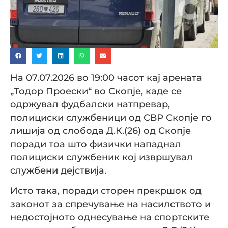
На 07.07.2026 во 19:00 часот кај арената
„Тодор Проески“ во Скопје, каде се
одржувал фудбалски натпревар,
полициски службеници од СВР Скопје го
лишија од слобода Д.К.(26) од Скопје
поради тоа што физички нападнал
полициски службеник кој извршувал
службени дејствија.
Исто така, поради сторен прекршок од
законот за спречување на насилството и
недостојното однесување на спортските